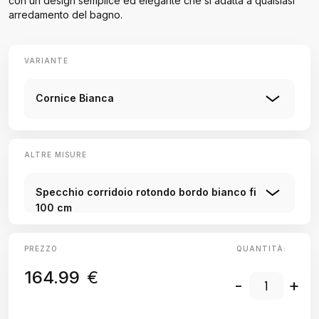
con un design semplice ed elegante che si adatta a qualsiasi
arredamento del bagno.
VARIANTE
Cornice Bianca
ALTRE MISURE
Specchio corridoio rotondo bordo bianco fi
100 cm
PREZZO
QUANTITÀ:
164.99
€
-
+