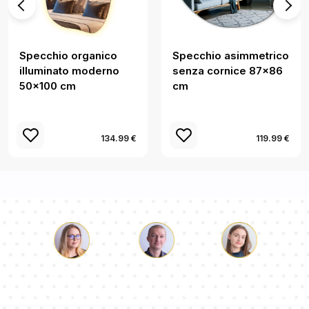
Specchio organico
Specchio asimmetrico
illuminato moderno
senza cornice 87x86
50x100 cm
cm
134.99 €
119.99 €
Luca
Paolina
Dorotea
Il nostro team di consulenti risponderà alle Vs domande!