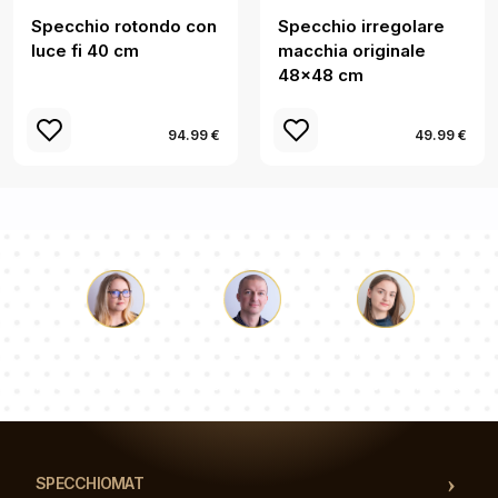
Specchio rotondo con
Specchio irregolare
luce fi 40 cm
macchia originale
48x48 cm
94.99 €
49.99 €
Luca
Paolina
Dorotea
Il nostro team di consulenti risponderà alle Vs domande!
SPECCHIOMAT