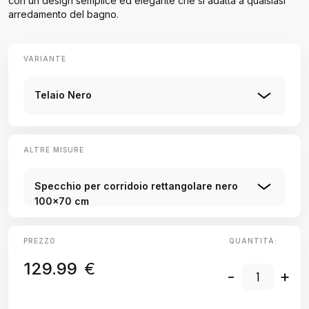
con un design semplice ed elegante che si adatta a qualsiasi
arredamento del bagno.
VARIANTE
Telaio Nero
ALTRE MISURE
Specchio per corridoio rettangolare nero
100x70 cm
PREZZO
QUANTITÀ:
129.99
€
-
+