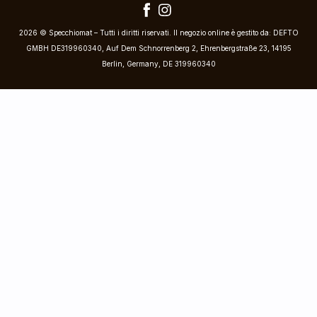
2026 © Specchiomat – Tutti i diritti riservati. Il negozio online è gestito da: DEFTO
GMBH DE319960340, Auf Dem Schnorrenberg 2, Ehrenbergstraße 23, 14195
Berlin, Germany, DE 319960340