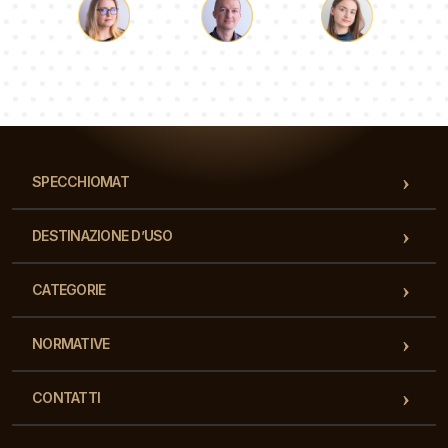
Luca
Paolina
Dorotea
Il nostro team di consulenti risponderà alle Vs domande!
SPECCHIOMAT
DESTINAZIONE D’USO
CATEGORIE
NORMATIVE
CONTATTI