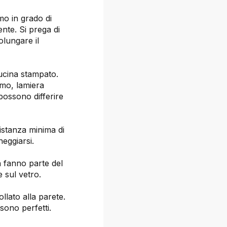
mo in grado di
ente. Si prega di
olungare il
cucina stampato.
rmo, lamiera
possono differire
istanza minima di
eggiarsi.
on fanno parte del
e sul vetro.
llato alla parete.
sono perfetti.