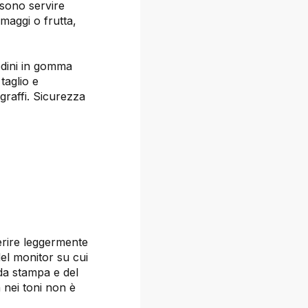
ossono servire
rmaggi o frutta,
iedini in gomma
taglio e
graffi. Sicurezza
ferire leggermente
del monitor su cui
 da stampa e del
a nei toni non è