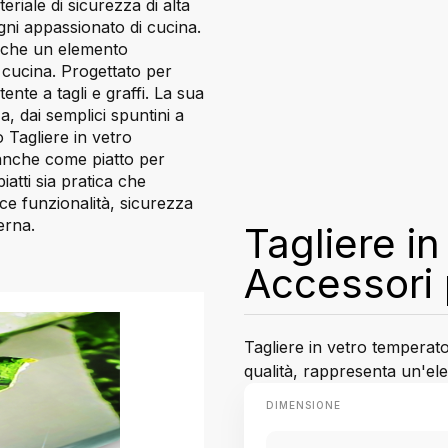
riale di sicurezza di alta
gni appassionato di cucina.
nche un elemento
 cucina. Progettato per
nte a tagli e graffi. La sua
a, dai semplici spuntini a
 Tagliere in vetro
 anche come piatto per
iatti sia pratica che
sce funzionalità, sicurezza
erna.
Tagliere i
Accessori 
Tagliere in vetro temperato
qualità, rappresenta un'ele
DIMENSIONE