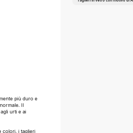
Taglieri in vetro con motivo di A
amente più duro e
 normale. Il
li urti e ai
colori, i taglieri