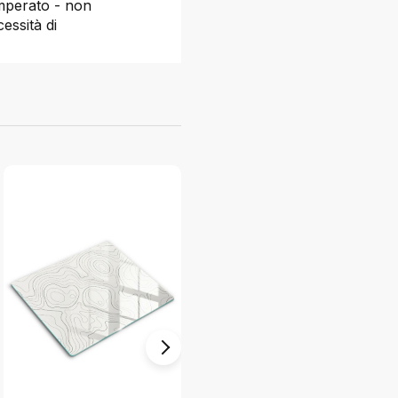
emperato - non
essità di