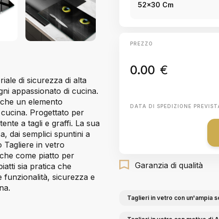
52x30 Cm
PREZZO
0.00
€
iale di sicurezza di alta
gni appassionato di cucina.
nche un elemento
DATA DI SPEDIZIONE PREVIST
 cucina. Progettato per
nte a tagli e graffi. La sua
a, dai semplici spuntini a
 Tagliere in vetro
nche come piatto per
Garanzia di qualità
iatti sia pratica che
e funzionalità, sicurezza e
na.
Taglieri in vetro con un'ampia s