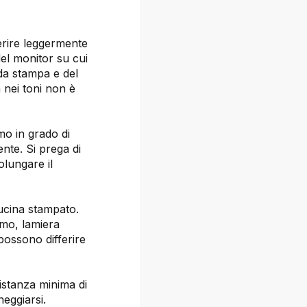
ferire leggermente
del monitor su cui
 da stampa e del
a nei toni non è
mo in grado di
ente. Si prega di
olungare il
cucina stampato.
rmo, lamiera
possono differire
istanza minima di
eggiarsi.