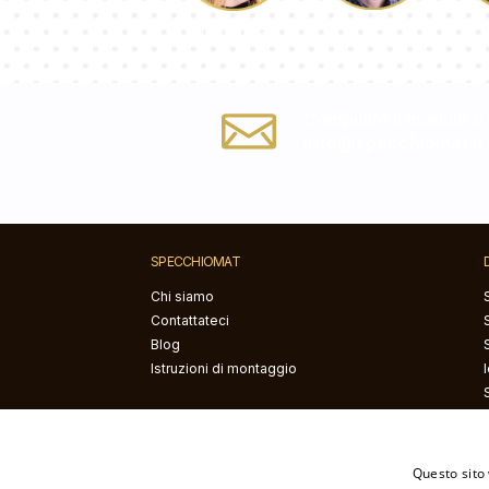
Luca
Dorotea
Compilate il modulo o s
info@specchiomat.it
SPECCHIOMAT
Chi siamo
Contattateci
Blog
Istruzioni di montaggio
Questo sito 