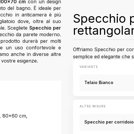
 100x70 cm
con un design
nto del bagno. È ideale per
Specchio p
cchio in anticamera è più
liatoio dove, oltre al suo
rettangola
le. Scegliete
Specchio per
ecchio da parete moderno.
 prodotto durerà per molti
ce un uso confortevole e
Offriamo Specchio per cor
amo anche in diverse altre
semplice ed elegante che s
e vostre esigenze.
VARIANTE
Telaio Bianco
ALTRE MISURE
, 80x60 cm,
Specchio per corridoi