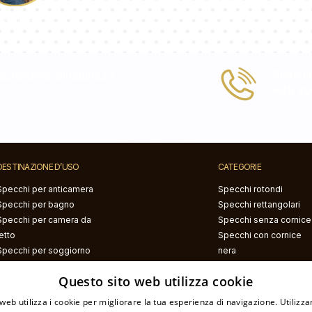
Paolina
Siete i
criveteci all΄indirizzo
+49 2
DESTINAZIONE D’USO
CATEGORIE
Specchi per anticamera
Specchi rotondi
Specchi per bagno
Specchi rettangolari
Specchi per camera da
Specchi senza cornice
letto
Specchi con cornice
Specchi per soggiorno
nera
Specchi con cornice
Questo sito web utilizza cookie
bianca
Specchi con
web utilizza i cookie per migliorare la tua esperienza di navigazione. Utilizza
illuminazione a LED