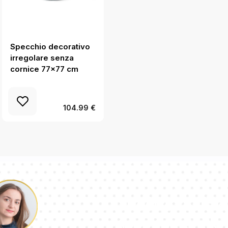
Specchio decorativo
Specchio forma
irregolare senza
organica elegante
cornice 77x77 cm
90x59 cm
104.99 €
Il nostro team d
risponderà all