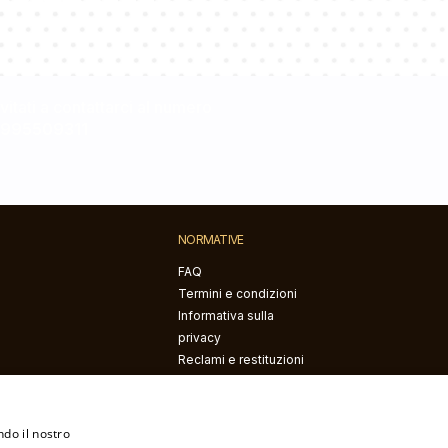
nvitati a contattarci al numero
0995509311
NORMATIVE
FAQ
Termini e condizioni
Informativa sulla
privacy
Reclami e restituzioni
Diritto di recesso
ndo il nostro