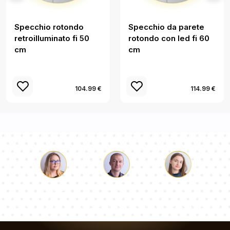
Specchio rotondo
Specchio da parete
retroilluminato fi 50
rotondo con led fi 60
cm
cm
104.99 €
114.99 €
Luca
Paolina
Dorotea
Il nostro team di consulenti risponderà alle Vs domande!