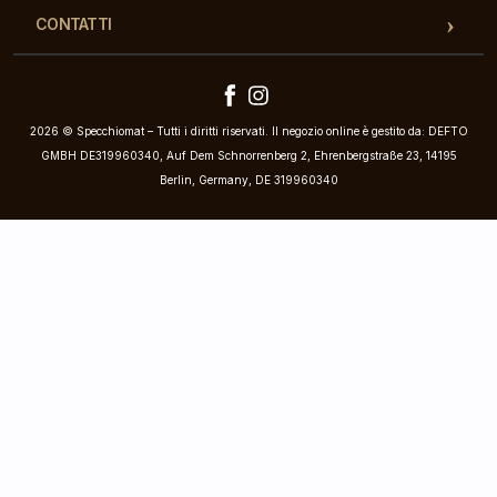
CONTATTI
2026 © Specchiomat – Tutti i diritti riservati. Il negozio online è gestito da: DEFTO
GMBH DE319960340, Auf Dem Schnorrenberg 2, Ehrenbergstraße 23, 14195
Berlin, Germany, DE 319960340