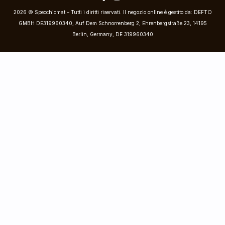
2026 © Specchiomat – Tutti i diritti riservati. Il negozio online è gestito da: DEFTO
GMBH DE319960340, Auf Dem Schnorrenberg 2, Ehrenbergstraße 23, 14195
Berlin, Germany, DE 319960340