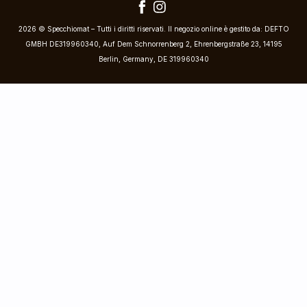
2026 © Specchiomat – Tutti i diritti riservati. Il negozio online è gestito da: DEFTO
GMBH DE319960340, Auf Dem Schnorrenberg 2, Ehrenbergstraße 23, 14195
Berlin, Germany, DE 319960340