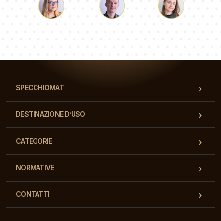
Luca
Paolina
Dorotea
Il nostro team di consulenti risponderà alle Vs domande!
SPECCHIOMAT
DESTINAZIONE D’USO
CATEGORIE
NORMATIVE
CONTATTI