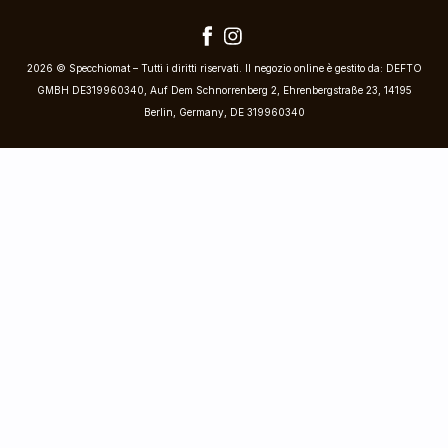
2026 © Specchiomat – Tutti i diritti riservati. Il negozio online è gestito da: DEFTO
GMBH DE319960340, Auf Dem Schnorrenberg 2, Ehrenbergstraße 23, 14195
Berlin, Germany, DE 319960340