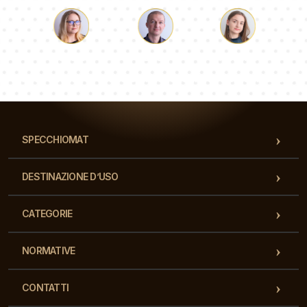
Luca
Paolina
Dorotea
Il nostro team di consulenti risponderà alle Vs domande!
SPECCHIOMAT
DESTINAZIONE D’USO
CATEGORIE
NORMATIVE
CONTATTI