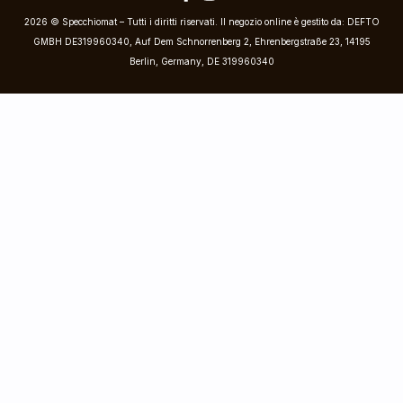
2026 © Specchiomat – Tutti i diritti riservati. Il negozio online è gestito da: DEFTO
GMBH DE319960340, Auf Dem Schnorrenberg 2, Ehrenbergstraße 23, 14195
Berlin, Germany, DE 319960340