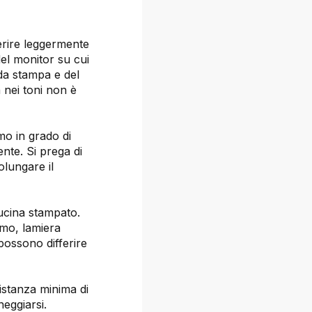
ferire leggermente
del monitor su cui
 da stampa e del
a nei toni non è
mo in grado di
ente. Si prega di
olungare il
cucina stampato.
rmo, lamiera
possono differire
istanza minima di
eggiarsi.