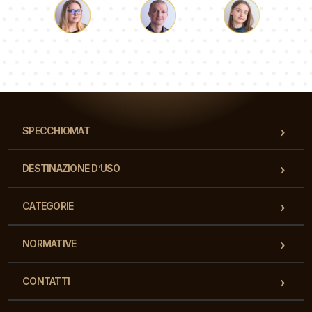
Luca
Paolina
Dorotea
Il nostro team di consulenti risponderà alle Vs domande!
SPECCHIOMAT
DESTINAZIONE D’USO
CATEGORIE
NORMATIVE
CONTATTI