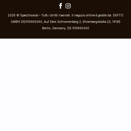
2026 © Specchiomat – Tutti i diritti riservati. Il negozio online è gestito da: DEFTO
GMBH DE319960340, Auf Dem Schnorrenberg 2, Ehrenbergstraße 23, 14195
Berlin, Germany, DE 319960340