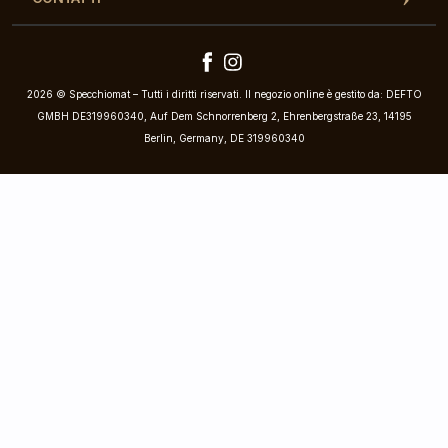
2026 © Specchiomat – Tutti i diritti riservati. Il negozio online è gestito da: DEFTO
GMBH DE319960340, Auf Dem Schnorrenberg 2, Ehrenbergstraße 23, 14195
Berlin, Germany, DE 319960340