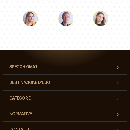
Luca
Paolina
Dorotea
Il nostro team di consulenti risponderà alle Vs domande!
SPECCHIOMAT
DESTINAZIONE D’USO
CATEGORIE
NORMATIVE
CONTATTI