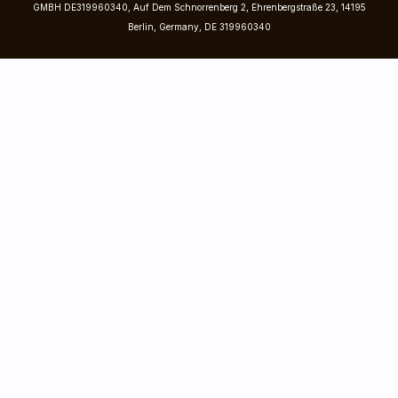
GMBH DE319960340, Auf Dem Schnorrenberg 2, Ehrenbergstraße 23, 14195
Berlin, Germany, DE 319960340