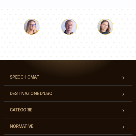
Luca
Paolina
Dorotea
Il nostro team di consulenti risponderà alle Vs domande!
SPECCHIOMAT
DESTINAZIONE D’USO
CATEGORIE
NORMATIVE