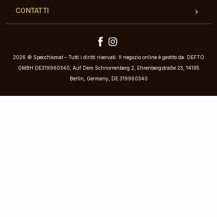
CONTATTI
2026 © Specchiomat – Tutti i diritti riservati. Il negozio online è gestito da: DEFTO
GMBH DE319960340, Auf Dem Schnorrenberg 2, Ehrenbergstraße 23, 14195
Berlin, Germany, DE 319960340